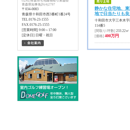
(公社)青森県宅地建物取引業協会
青森県知事免許(4)2797
静かな住宅地、東
〒034-0083
地で日当たりも良
青森県十和田市西3番町1番24号
TEL.0176-23-1555
十和田市大字三本木字
FAX.0176-25-1555
114番5
[営業時間] 9:00～17:00
[間取り/坪数]
233.22㎡
[定休日] 日曜・祝日
400万円
[価格]