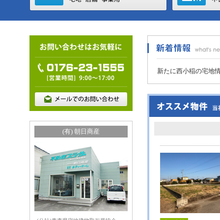
新たに西小稲の宅地
(有) 朝日商産